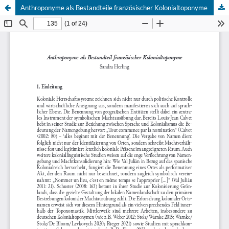
Anthroponyme als Bestandteile französischer Kolonialtoponyme