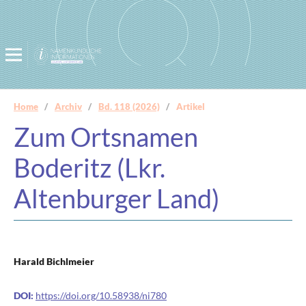
Home
/
Archiv
/
Bd. 118 (2026)
/
Artikel
Zum Ortsnamen
Boderitz (Lkr.
Altenburger Land)
Harald Bichlmeier
DOI:
https://doi.org/10.58938/ni780