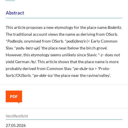
Abstract
This article proposes a new etymology for the place name
Boderitz
.
The traditional account views the name as deriving from OSorb.
*
Podbreźe
, onymised from OSorb. *
pod(e)brez’e
(< Early Common
Slav. *
podъ
-
berz
-
ьje
) ‘the place near/below the birch grove’.
However, this etymology seems unlikely since Slavic *-
z
- does not
yield German /ʦ/. This article shows that the place name is more
probably derived from Common Slav. *
po
-
dъbr
-
ica
> ‘Proto-
Sorb.’/OUSorb. *
po
-
debr
-
ica
‘the place near the ravine/valley’.
PDF
Veröffentlicht
27.05.2026